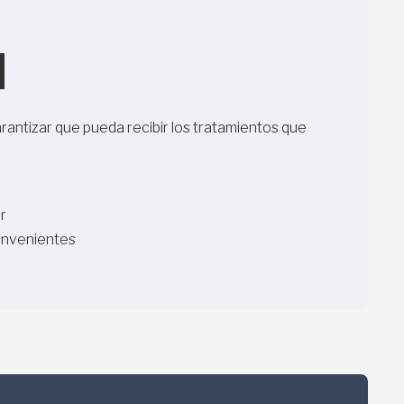
N
antizar que pueda recibir los tratamientos que
r
onvenientes