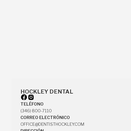
HOCKLEY DENTAL
TELÉFONO
(346) 800-7110
(346) 800-7110
CORREO ELECTRÓNICO
OFFICE@DENTISTHOCKLEY.COM
OFFICE@DENTISTHOCKLEY.COM
DIRECCIÓN