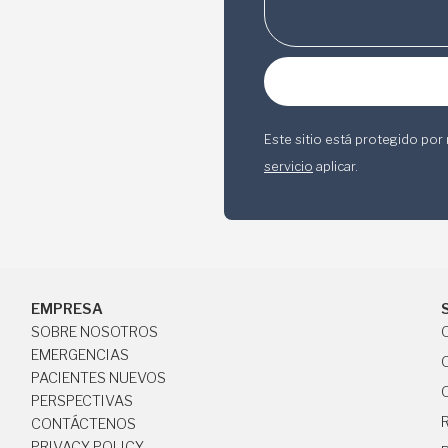
Este sitio está protegido p
servicio
aplicar.
EMPRESA
SOBRE NOSOTROS
SOBRE NOSOTROS
EMERGENCIAS
EMERGENCIAS
PACIENTES NUEVOS
PACIENTES NUEVOS
PERSPECTIVAS
PERSPECTIVAS
CONTÁCTENOS
CONTÁCTENOS
PRIVACY POLICY