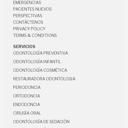
SOBRE NOSOTROS
EMERGENCIAS
EMERGENCIAS
PACIENTES NUEVOS
PACIENTES NUEVOS
PERSPECTIVAS
PERSPECTIVAS
CONTÁCTENOS
CONTÁCTENOS
PRIVACY POLICY
PRIVACY POLICY
TERMS & CONDITIONS
TERMS & CONDITIONS
SERVICIOS
ODONTOLOGÍA PREVENTIVA
ODONTOLOGÍA PREVENTIVA
ODONTOLOGÍA INFANTIL
ODONTOLOGÍA INFANTIL
ODONTOLOGÍA COSMÉTICA
ODONTOLOGÍA COSMÉTICA
RESTAURADORA ODONTOLOGIA
RESTAURADORA ODONTOLOGIA
PERIODONCIA
PERIODONCIA
ORTODONCIA
ORTODONCIA
ENDODONCIA
ENDODONCIA
CIRUGÍA ORAL
CIRUGÍA ORAL
ODONTOLOGÍA DE SEDACIÓN